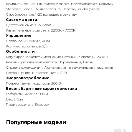
Кривые и режимы диммера: Кривая: Настраиваемая; Режимы:
Standart, Stage, TV, Architecture, Theatre, Studio (Silent)
Стробирование: 1-20 вспышек в секунду
Система цвета
Цветосмешение: CW+WW
Канал температуры света: 2200K - 7000K
Управление
Протоколы: DMX512, RDM
Количество каналов: 2/5
Особенности
Регулировка частоты мерцания источника света: 1.2-24 кГц
Режимы работы вентилятора: Нормальный, Тихий
Система охлаждения: Активная, интеллектуальная, пассивная
Степень пыле- и влагозащиты: IP 20
Энергопотребление
Потребляемая мощность: 200 Вт
Весогабаритные характеристики
Габариты: 143*195*190мм
Вес: 2.15 кг
Производитель: Shadow
Популярные модели