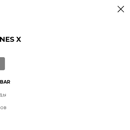
INES X
 BAR
оды
сов