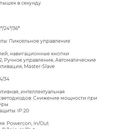
спышек в секунду
/24°/36°
ты: Пиксельное управление
ей, навигационные кнопки
, Ручное управление, Автоматические
тивация, Master-Slave
4/34
ктивная, интеллектуальная
 светодиодов: Снижение мощности при
уры
ащиты: IP 20
я: Powercon, In/Out