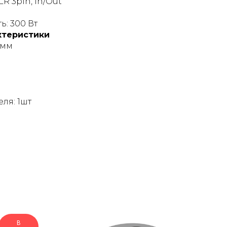
R 3pin, In/Out
: 300 Вт
ктеристики
 мм
ля: 1шт
В