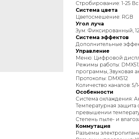
Стробирование: 1-25 В
Система цвета
Цветосмешение: RGB
Угол луча
Зум: Фиксированный, 12°
Система эффектов
Дополнительные эффек
Управление
Меню: Цифровой диспл
Режимы работы: DMX512
программы, Звуковая ак
Протоколы: DMX512
Количество каналов: 5/1
Особенности
Система охлаждения: А
Температурная защита
превышении температ
Степень пыле- и влагоз
Коммутация
Разъемы электропитани