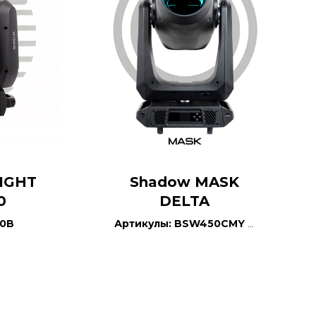
IGHT
Shadow MASK
0
DELTA
40B
Артикулы: BSW450CMY и
BSW450HCMY