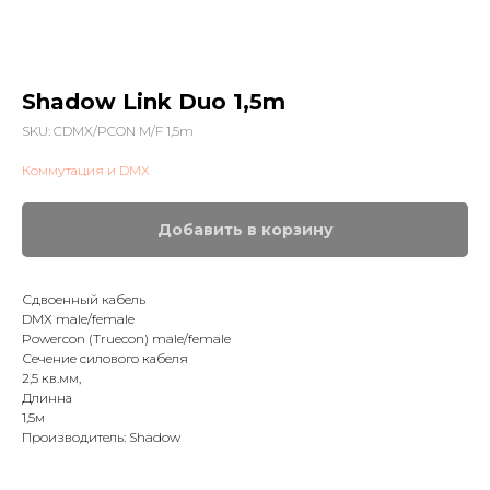
Shadow Link Duo 1,5m
SKU:
CDMX/PCON M/F 1,5m
Коммутация и DMX
Добавить в корзину
Сдвоенный кабель
DMX male/female
Powercon (Truecon) male/female
Сечение силового кабеля
2,5 кв.мм,
Длинна
1,5м
Производитель: Shadow