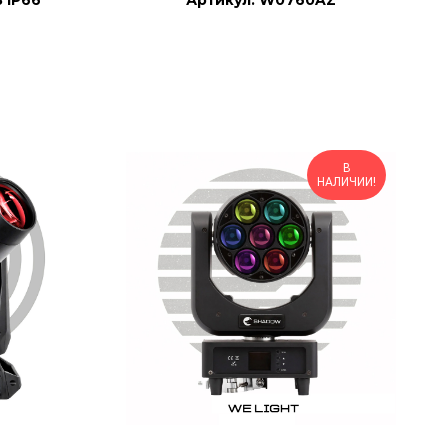
 IP66
Артикул: W0760AZ
В
НАЛИЧИИ!