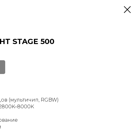
HT STAGE 500
дов (мультичип, RGBW)
 2800K–8000K
ование
й