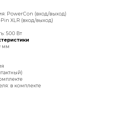
я: PowerCon (вход/выход)
Pin XLR (вход/выход)
: 500 Вт
ктеристики
9 мм
ия
нтактный)
комплекте
ля: в комплекте