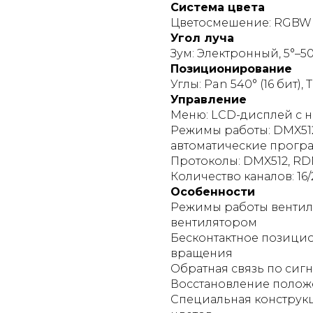
Система цвета
Цветосмешение: RGBW
Угол луча
Зум: Электронный, 5°–5
Позиционирование
Углы: Pan 540° (16 бит), Ti
Управление
Меню: LCD-дисплей с 
Режимы работы: DMX512
автоматические програ
Протоколы: DMX512, R
Количество каналов: 16/
Особенности
Режимы работы вентил
вентилятором
Бесконтактное позици
вращения
Обратная связь по сиг
Восстановление полож
Специальная конструк