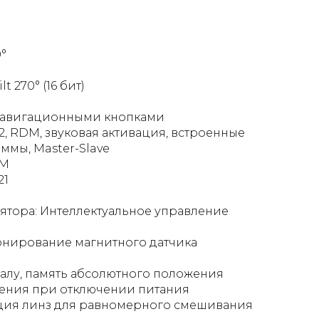
0°
lt 270° (16 бит)
навигационными кнопками
, RDM, звуковая активация, встроенные
ммы, Master-Slave
DM
21
ятора: Интеллектуальное управление
онирование магнитного датчика
налу, память абсолютного положения
ения при отключении питания
ция линз для равномерного смешивания