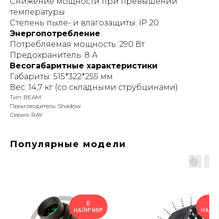
Снижение мощности при превышении
температуры
Степень пыле- и влагозащиты: IP 20
Энергопотребление
Потребляемая мощность: 290 Вт
Предохранитель: 8 А
Весогабаритные характеристики
Габариты: 515*322*255 мм
Вес: 14,7 кг (со складными струбцинами)
Тип: BEAM
Производитель: Shadow
Серия: RAY
Популярные модели
В
В
НАЛИЧИИ!
НАЛИЧ