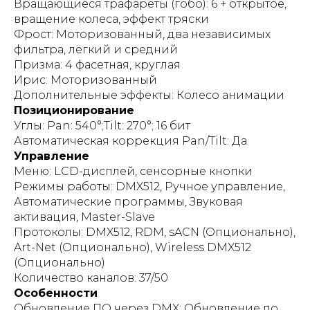
Вращающиеся трафареты (гобо): 6 + открытое,
вращение колеса, эффект тряски
Фрост: Моторизованный, два независимых
фильтра, лёгкий и средний
Призма: 4 фасетная, круглая
Ирис: Моторизованный
Дополнительные эффекты: Колесо анимации
Позиционирование
Углы: Pan: 540°;Tilt: 270°; 16 бит
Автоматическая коррекция Pan/Tilt: Да
Управление
Меню: LCD-дисплей, сенсорные кнопки
Режимы работы: DMX512, Ручное управление,
Автоматические программы, Звуковая
активация, Master-Slave
Протоколы: DMX512, RDM, sACN (Опционально),
Art-Net (Опционально), Wireless DMX512
(Опционально)
Количество каналов: 37/50
Особенности
Обновление ПО через DMX: Обновление по